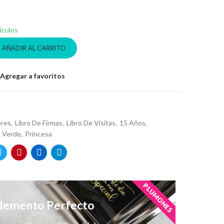
ículos
AÑADIR AL CARRITO
Agregar a favoritos
ores
Libro De Firmas
Libro De Visitas
15 Años
Verde
Princesa
PLUMONES
emento Perfecto