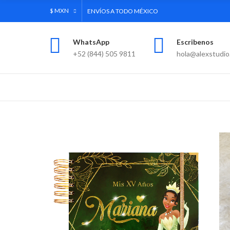
$ MXN
ENVÍOS A TODO MÉXICO
WhatsApp
Escribenos
+52 (844) 505 9811
hola@alexstudio