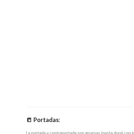
📒
Portadas:
La portada y contraportada son gruesas (pasta dura) con i