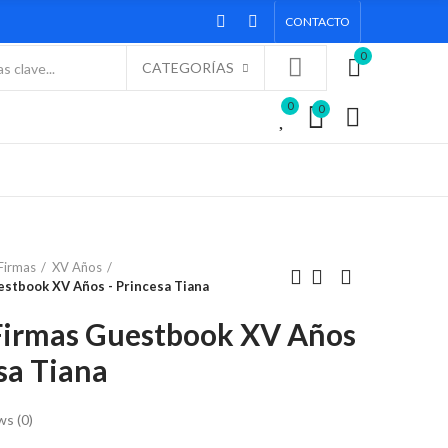
CONTACTO
0
CATEGORÍAS
0
0
Firmas
XV Años
stbook XV Años - Princesa Tiana
irmas Guestbook XV Años
sa Tiana
ws (
0
)