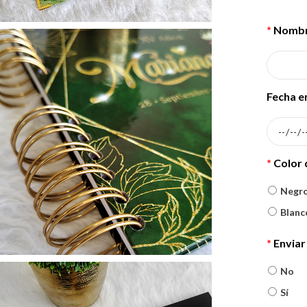
*
Nombre
Fecha e
*
Color 
Negr
Blanc
*
Enviar
No
Sí