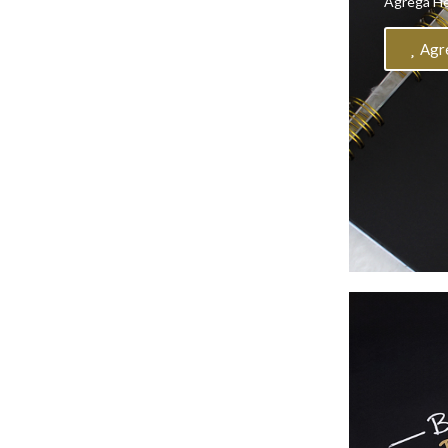
Agrega He
Agr