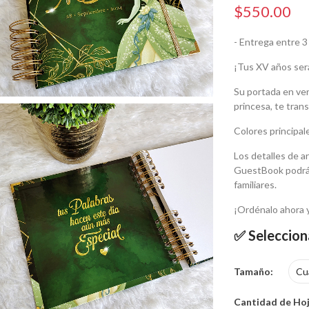
$550.00
- Entrega entre 3 
¡Tus XV años ser
Su portada en ve
princesa,
te tran
Colores principal
Los detalles de ar
GuestBook podrás
familiares.
¡Ordénalo ahora 
✅ Seleccion
Tamaño
Cantidad de Ho