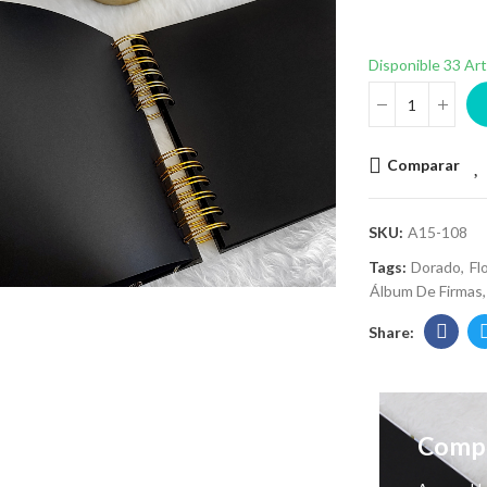
Disponible
33 Art
Comparar
SKU:
A15-108
Tags:
Dorado
Fl
Álbum De Firmas
Compl