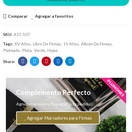
Comparar
Agregar a favoritos
SKU:
A15-107
Tags:
XV Años
Libro De Firmas
15 Años
Álbum De Firmas
Plateado
Plata
Verde
Hojas
PLUMONES
Complemento Perfecto
Agrega Hermosos Plumones a tu pedido!
Agregar Marcadores para Firmas